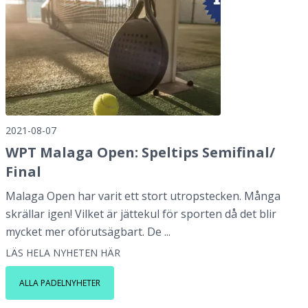
2021-08-07
WPT Malaga Open: Speltips Semifinal/
Final
Malaga Open har varit ett stort utropstecken. Många
skrällar igen! Vilket är jättekul för sporten då det blir
mycket mer oförutsägbart. De ...
LÄS HELA NYHETEN HÄR
ALLA PADELNYHETER