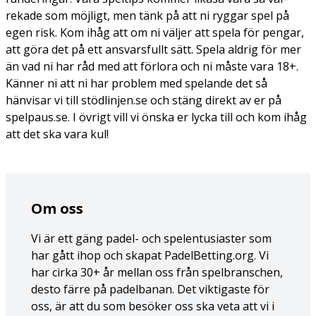
rekade som möjligt, men tänk på att ni ryggar spel på
egen risk. Kom ihåg att om ni väljer att spela för pengar,
att göra det på ett ansvarsfullt sätt. Spela aldrig för mer
än vad ni har råd med att förlora och ni måste vara 18+.
Känner ni att ni har problem med spelande det så
hänvisar vi till stödlinjen.se och stäng direkt av er på
spelpaus.se. I övrigt vill vi önska er lycka till och kom ihåg
att det ska vara kul!
Om oss
Vi är ett gäng padel- och spelentusiaster som
har gått ihop och skapat PadelBetting.org. Vi
har cirka 30+ år mellan oss från spelbranschen,
desto färre på padelbanan. Det viktigaste för
oss, är att du som besöker oss ska veta att vi i