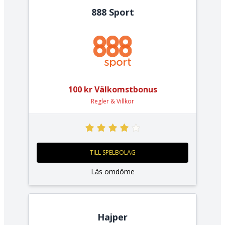
888 Sport
100 kr Välkomstbonus
Regler & Villkor
TILL SPELBOLAG
Läs omdöme
Hajper