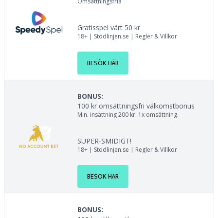
Omsättningsfria
Gratisspel värt 50 kr
18+ | Stödlinjen.se |
Regler & Villkor
BESÖK HÄR
100 kr omsättningsfri välkomstbonus
Min. insättning 200 kr. 1x omsättning.
SUPER-SMIDIGT!
18+ | Stödlinjen.se |
Regler & Villkor
BESÖK HÄR