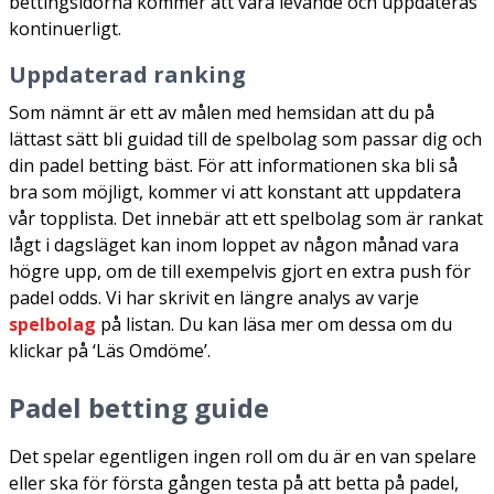
bettingsidorna kommer att vara levande och uppdateras
kontinuerligt.
Uppdaterad ranking
Som nämnt är ett av målen med hemsidan att du på
lättast sätt bli guidad till de spelbolag som passar dig och
din padel betting bäst. För att informationen ska bli så
bra som möjligt, kommer vi att konstant att uppdatera
vår topplista. Det innebär att ett spelbolag som är rankat
lågt i dagsläget kan inom loppet av någon månad vara
högre upp, om de till exempelvis gjort en extra push för
padel odds. Vi har skrivit en längre analys av varje
spelbolag
på listan. Du kan läsa mer om dessa om du
klickar på ‘Läs Omdöme’.
Padel betting guide
Det spelar egentligen ingen roll om du är en van spelare
eller ska för första gången testa på att betta på padel,