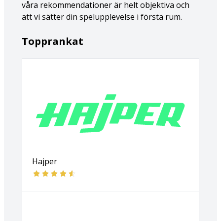
våra rekommendationer är helt objektiva och
att vi sätter din spelupplevelse i första rum.
Topprankat
Hajper