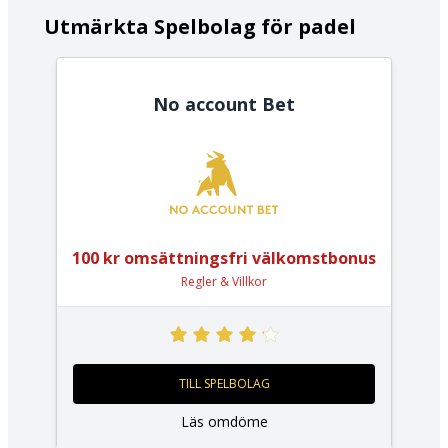
Utmärkta Spelbolag för padel
No account Bet
100 kr omsättningsfri välkomstbonus
Regler & Villkor
TILL SPELBOLAG
Läs omdöme