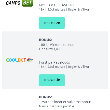
NYTT OCH FRÄSCHT!
18+ | Stödlinjen.se |
Regler & Villkor
BESÖK HÄR
100 kr Välkomstbonus
Oddskrav 1,80
Först på Padelodds
18+ | Stödlinjen.se |
Regler & Villkor
BESÖK HÄR
1250 spelkrediter välkomstbonus
Minsta insättning på 50 kr