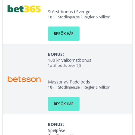
Störst bonus i Sverige
18+ | Stödlinjen.se |
Regler & Villkor
BESÖK HÄR
100 kr Välkomstbonus
1x till odds över 1,5
Massor av Padelodds
18+ | Stödlinjen.se |
Regler & Villkor
BESÖK HÄR
Spelpåse