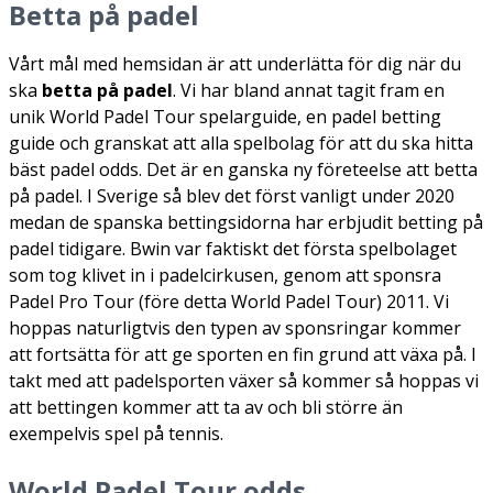
Betta på padel
Vårt mål med hemsidan är att underlätta för dig när du
ska
betta på padel
. Vi har bland annat tagit fram en
unik World Padel Tour spelarguide, en padel betting
guide och granskat att alla spelbolag för att du ska hitta
bäst padel odds. Det är en ganska ny företeelse att betta
på padel. I Sverige så blev det först vanligt under 2020
medan de spanska bettingsidorna har erbjudit betting på
padel tidigare. Bwin var faktiskt det första spelbolaget
som tog klivet in i padelcirkusen, genom att sponsra
Padel Pro Tour (före detta World Padel Tour) 2011. Vi
hoppas naturligtvis den typen av sponsringar kommer
att fortsätta för att ge sporten en fin grund att växa på. I
takt med att padelsporten växer så kommer så hoppas vi
att bettingen kommer att ta av och bli större än
exempelvis spel på tennis.
World Padel Tour odds