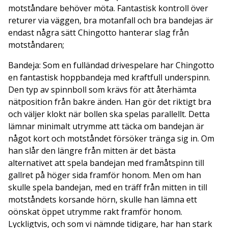
motståndare behöver möta. Fantastisk kontroll över
returer via väggen, bra motanfall och bra bandejas är
endast några sätt Chingotto hanterar slag från
motståndaren;
Bandeja: Som en fulländad drivespelare har Chingotto
en fantastisk hoppbandeja med kraftfull underspinn.
Den typ av spinnboll som krävs för att återhämta
nätposition från bakre änden. Han gör det riktigt bra
och väljer klokt när bollen ska spelas parallellt. Detta
lämnar minimalt utrymme att täcka om bandejan är
något kort och motståndet försöker tränga sig in. Om
han slår den längre från mitten är det bästa
alternativet att spela bandejan med framåtspinn till
gallret på höger sida framför honom. Men om han
skulle spela bandejan, med en träff från mitten in till
motståndets korsande hörn, skulle han lämna ett
oönskat öppet utrymme rakt framför honom.
Lyckligtvis, och som vi nämnde tidigare, har han stark