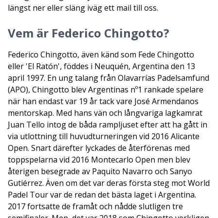
längst ner eller släng iväg ett mail till oss.
Vem är Federico Chingotto?
Federico Chingotto, även känd som Fede Chingotto
eller 'El Ratón', föddes i Neuquén, Argentina den 13
april 1997. En ung talang från Olavarrías Padelsamfund
(APO), Chingotto blev Argentinas nº1 rankade spelare
när han endast var 19 år tack vare José Armendanos
mentorskap. Med hans vän och långvariga lagkamrat
Juan Tello intog de båda rampljuset efter att ha gått in
via utlottning till huvudturneringen vid 2016 Alicante
Open. Snart därefter lyckades de återförenas med
toppspelarna vid 2016 Montecarlo Open men blev
återigen besegrade av Paquito Navarro och Sanyo
Gutiérrez. Även om det var deras första steg mot World
Padel Tour var de redan det bästa laget i Argentina.
2017 fortsatte de framåt och nådde slutligen tre
semifinaler. Men, det var 2018 som Chingotto verkligen