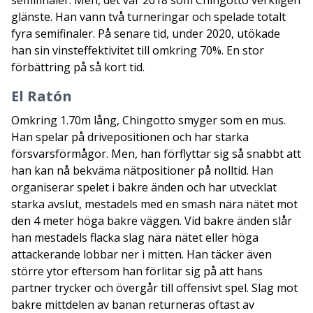
glänste. Han vann två turneringar och spelade totalt
fyra semifinaler. På senare tid, under 2020, utökade
han sin vinsteffektivitet till omkring 70%. En stor
förbättring på så kort tid.
El Ratón
Omkring 1.70m lång, Chingotto smyger som en mus.
Han spelar på drivepositionen och har starka
försvarsförmågor. Men, han förflyttar sig så snabbt att
han kan nå bekväma nätpositioner på nolltid. Han
organiserar spelet i bakre änden och har utvecklat
starka avslut, mestadels med en smash nära nätet mot
den 4 meter höga bakre väggen. Vid bakre änden slår
han mestadels flacka slag nära nätet eller höga
attackerande lobbar ner i mitten. Han täcker även
större ytor eftersom han förlitar sig på att hans
partner trycker och övergår till offensivt spel. Slag mot
bakre mittdelen av banan returneras oftast av