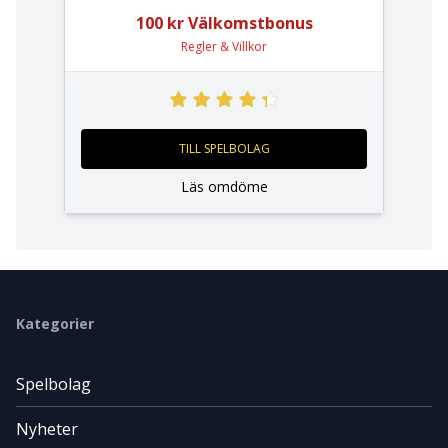
100 kr Välkomstbonus
Regler & Villkor
TILL SPELBOLAG
Läs omdöme
Kategorier
Spelbolag
Nyheter