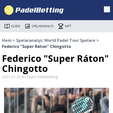
GUIDE
SPELARANALYS
WPT
Hem
>
Spelaranalys: World Padel Tour Spelare
>
Federico "Super Ráton" Chingotto
Federico "Super Ráton"
Chingotto
2021-01-30
av Team Padelbetting