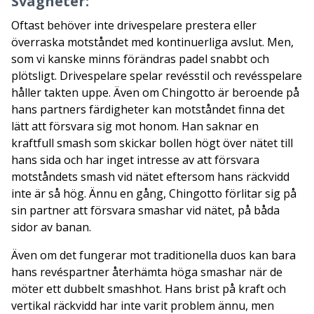
Svagheter:
Oftast behöver inte drivespelare prestera eller
överraska motståndet med kontinuerliga avslut. Men,
som vi kanske minns förändras padel snabbt och
plötsligt. Drivespelare spelar revésstil och revésspelare
håller takten uppe. Även om Chingotto är beroende på
hans partners färdigheter kan motståndet finna det
lätt att försvara sig mot honom. Han saknar en
kraftfull smash som skickar bollen högt över nätet till
hans sida och har inget intresse av att försvara
motståndets smash vid nätet eftersom hans räckvidd
inte är så hög. Ännu en gång, Chingotto förlitar sig på
sin partner att försvara smashar vid nätet, på båda
sidor av banan.
Även om det fungerar mot traditionella duos kan bara
hans revéspartner återhämta höga smashar när de
möter ett dubbelt smashhot. Hans brist på kraft och
vertikal räckvidd har inte varit problem ännu, men