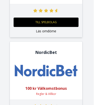
TILL SPELBOLAG
Läs omdöme
NordicBet
100 kr Välkomstbonus
Regler & Villkor