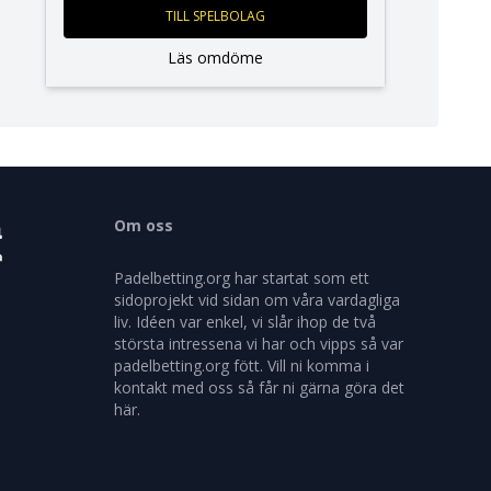
TILL SPELBOLAG
Läs omdöme
Om oss
Padelbetting.org har startat som ett
sidoprojekt vid sidan om våra vardagliga
liv. Idéen var enkel, vi slår ihop de två
största intressena vi har och vipps så var
padelbetting.org fött. Vill ni komma i
kontakt med oss så får ni gärna göra det
här.