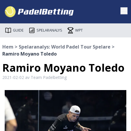
GUIDE
SPELARANALYS
WPT
Hem
>
Spelaranalys: World Padel Tour Spelare
>
Ramiro Moyano Toledo
Ramiro Moyano Toledo
2021-02-02
av Team Padelbetting