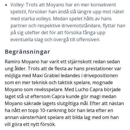
Volley: Trots att Moyano har en mer konsekvent
spelstil, försöker han ändå slå längre upp mot nätet
med starka volleys. Medan spelet hålls av hans
partner och respektive drivemotståndare, flyttar han
på sig utefter det för att försöka fånga upp
eventuella slag och övergå till offensiven.
Begränsningar
Ramiro Moyano har varit ett stjärnskott redan sedan
ung ålder. Trots att de flesta av hans prestationer var
möjliga med Maxi Grabiel ledandes i drivepositionen
som en mer teknisk och taktisk spelare, mognade
Moyano som revésspelare. Med Lucho Capra började
laget stå ut eftersom Capra kunde gör magi medan
Moyano säkrade lagets slutgiltiga mål. Efter att nästan
ha nått en topp 10-rankning bör han leta efter en
annan vänsterhänt spelare att bilda lag med om han
vill göra ett nytt försök.