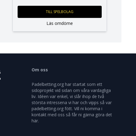
TILL SPELBOLAG
Läs omdöme
Om oss
Padelbetting.org har startat som ett
sidoprojekt vid sidan om våra vardagliga
liv. Idéen var enkel, vi slår ihop de två
största intressena vi har och vipps så var
padelbetting.org fött. Vill ni komma i
kontakt med oss så får ni gärna göra det
här.