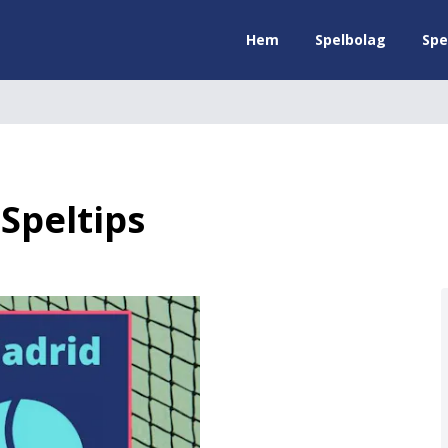
Hem
Spelbolag
Spe
Speltips