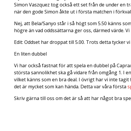
Simon Vaszquez tog också ett set från de under en tr
när den gode Simon åkte ut i första matchen i förkvalet
Nej, att Bela/Sanyo står i så högt som 5.50 känns so
högre än vad oddssättarna ger oss, därmed värde. Vi 
Edit: Oddset har droppat till 5.00. Trots detta tycker 
En liten dubbel
Vi har också fastnat för att spela en dubbel på Capr
största sannolikhet ska gå vidare från omgång 1. I e
vilket känns som en bra deal. I övrigt har vi inte tagi
det är mycket som kan hända. Detta var våra första
s
Skriv gärna till oss om det är så att har något bra spel