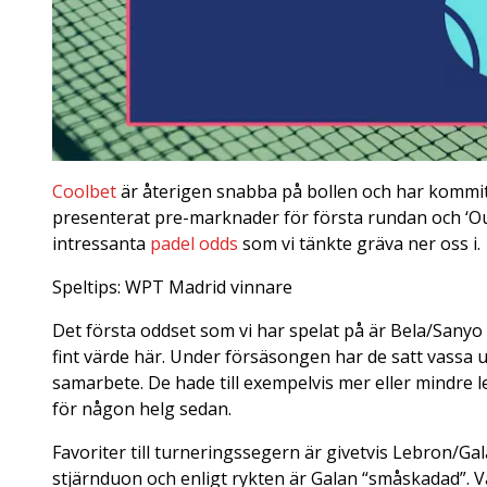
Coolbet
är återigen snabba på bollen och har kommit
presenterat pre-marknader för första rundan och ‘Outr
intressanta
padel odds
som vi tänkte gräva ner oss i.
Speltips: WPT Madrid vinnare
Det första oddset som vi har spelat på är Bela/Sanyo at
fint värde här. Under försäsongen har de satt vassa u
samarbete. De hade till exempelvis mer eller mindre le
för någon helg sedan.
Favoriter till turneringssegern är givetvis Lebron/Gal
stjärnduon och enligt rykten är Galan “småskadad”. Va