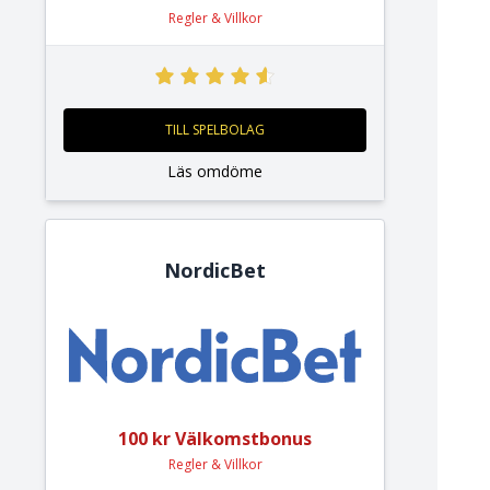
Regler & Villkor
TILL SPELBOLAG
Läs omdöme
NordicBet
100 kr Välkomstbonus
Regler & Villkor