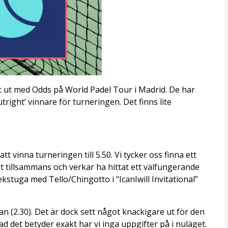
 ut med Odds på World Padel Tour i Madrid. De har
ight’ vinnare för turneringen. Det finns lite
t vinna turneringen till 5.50. Vi tycker oss finna ett
t tillsammans och verkar ha hittat ett välfungerande
kstuga med Tello/Chingotto i “IcanIwill Invitational”
an (2.30). Det är dock sett något knackigare ut för den
d det betyder exakt har vi inga uppgifter på i nuläget.